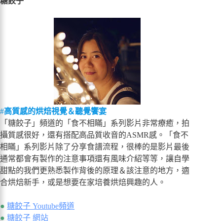
糖餃子
#
高質感的烘焙視覺＆聽覺饗宴
「糖餃子」頻道的「食不相瞞」系列影片非常療癒，拍
攝質感很好，還有搭配高品質收音的ASMR感。「食不
相瞞」系列影片除了分享食譜流程，很棒的是影片最後
通常都會有製作的注意事項還有風味介紹等等，讓自學
甜點的我們更熟悉製作背後的原理＆該注意的地方，適
合烘焙新手，或是想要在家培養烘焙興趣的人。
●
糖餃子 Youtube頻道
●
糖餃子 網站