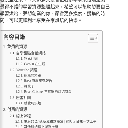
覺得不錯的學習資源整理起來，希望可以幫助想要自己
學習烘焙，夢想創業的你，節省更多摸索、搜集的時
間，可以更順利地享受在家烘焙的快樂。
內容目錄
免費的資源
自學甜點食譜網站
巧兒灶咖
Carol自在生活
Youtube 頻道
龍龍開烤箱
Rosa 廚房研究報告
糖餃子
Brian Cuisine 不萊嗯的烘焙廚房
臉書社團
就愛玩烘焙
付費的資源
線上課程
主廚的 27 道私藏甜點秘笈 | 經典 x 台味一次上手
其他烘焙線上課程推薦