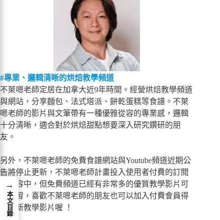
#專業、邏輯清晰的烘焙教學頻道
不萊嗯老師定居在加拿大近9年時間。經營烘焙教學頻道
與網站，分享麵包、法式塔派、餅乾蛋糕等食譜。不萊
嗯老師的影片與文筆帶有一種優雅從容的專業感，邏輯
十分清晰，適合對於烘焙甜點想要深入研究鑽研的朋
友。
另外，不萊嗯老師的免費食譜網站與Youtube頻道近期公
告將停止更新，不萊嗯老師計畫投入使用者付費的訂閱
→
制內容中，但免費頻道已經有非常多的優質教學影片可
本文目錄
以學習，喜歡不萊嗯老師的朋友也可以加入付費會員得
到最新教學影片喔 ！