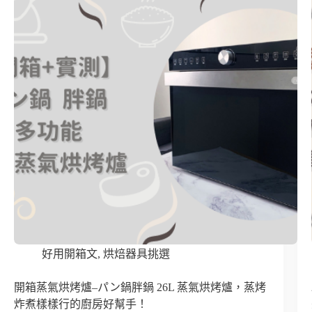
好用開箱文
,
烘焙器具挑選
開箱蒸氣烘烤爐–パン鍋胖鍋 26L 蒸氣烘烤爐，蒸烤
炸煮樣樣行的廚房好幫手！