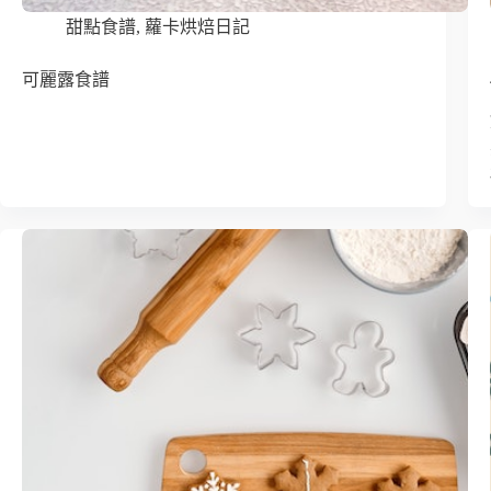
甜點食譜
,
蘿卡烘焙日記
可麗露食譜