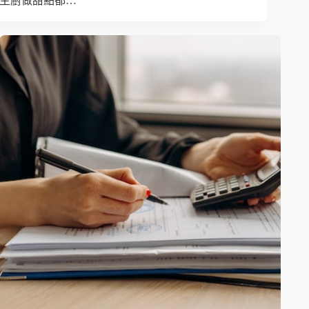
主廚做甜點都…