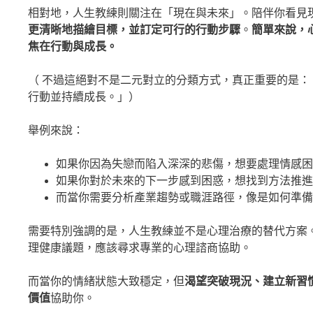
相對地，人生教練則關注在「現在與未來」。陪伴你看見
更清晰地描繪目標，並訂定可行的行動步驟
。
簡單來說，
焦在行動與成長。
（ 不過這絕對不是二元對立的分類方式，真正重要的是
行動並持續成長。」）
舉例來說：
如果你因為失戀而陷入深深的悲傷，想要處理情感困
如果你對於未來的下一步感到困惑，想找到方法推進
而當你需要分析產業趨勢或職涯路徑，像是如何準備
需要特別強調的是，人生教練並不是心理治療的替代方案
理健康議題，應該尋求專業的心理諮商協助。
而當你的情緒狀態大致穩定，但
渴望突破現況、建立新習
價值
協助你。