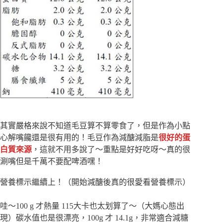
其實嚴格來說不知道毛豆算不算零食了，但是作為小點
心解嘴饞還是很有用的！毛豆作為減醣減脂是
很好的蛋
白質來源
，這就不用多說了～重點是好好吃呀～真的很
涮嘴但是千萬不要配啤酒嘿！
營養標示繼續上！（開始減醣後真的很愛看營養標示）
哇～100 g 才熱量 115大卡也太划算了～（大媽心態出
現）碳水值也是很漂亮，100g 才 14.1g，非常適合減糖