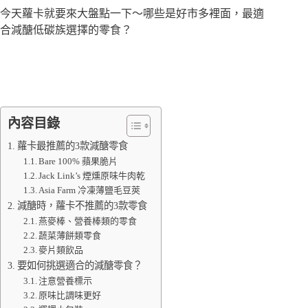
今天蘿卡就要來大盤點一下～哪些是好市多裡面，最適
合減醣低碳族選擇的零食？
內容目錄
蘿卡最推薦的3款減醣零食
Bare 100% 蘋果脆片
Jack Link’s 煙燻原味牛肉乾
Asia Farm 冷凍薄鹽毛豆莢
減醣時，蘿卡不推薦的3款零食
燕麥棒、營養棒類的零食
蔬菜薄餅類零食
麥片類飲品
要如何挑選適合的減醣零食？
注意營養標示
原味比調味更好