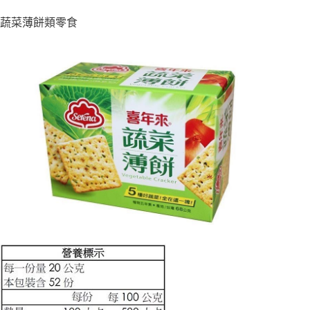
蔬菜薄餅類零食