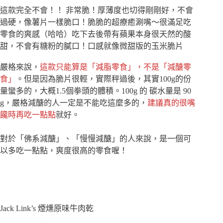
這款完全不會！！ 非常脆！厚薄度也切得剛剛好，不會
過硬，像薯片一樣脆口！脆脆的超療癒涮嘴～很滿足吃
零食的爽感（哈哈）吃下去後帶有蘋果本身很天然的酸
甜，不會有糖粉的膩口！口感就像微甜版的玉米脆片
嚴格來說，
這款只能算是「減脂零食」，不是「減醣零
食」
。但是因為脆片很輕，實際秤過後，其實100g的份
量蠻多的，大概1.5個拳頭的體積。100g 的 碳水量是 90
g，嚴格減醣的人一定是不能吃這麼多的，
建議真的很嘴
饞時再吃一點點
就好。
對於「佛系減醣」、「慢慢減醣」的人來說，是一個可
以多吃一點點，爽度很高的零食喔！
Jack Link’s 煙燻原味牛肉乾