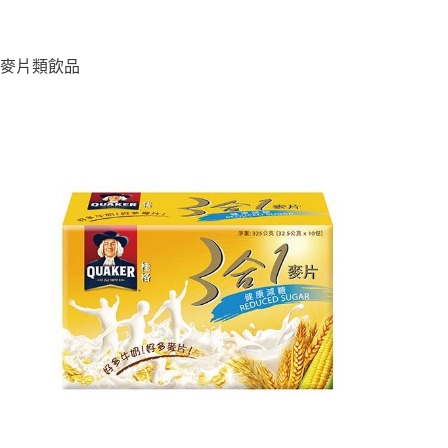
麥片類飲品