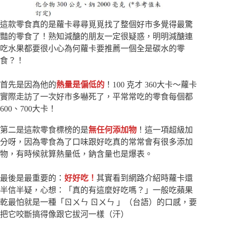
這款零食真的是蘿卡尋尋覓覓找了整個好市多覺得最驚
豔的零食了！熟知減醣的朋友一定很疑惑，明明減醣連
吃水果都要很小心為何蘿卡要推薦一個全是碳水的零
食？！
首先是因為他的
熱量是偏低的
！100 克才 360大卡～蘿卡
實際走訪了一次好市多嚇死了，平常常吃的零食每個都
600、700大卡！
第二是這款零食標榜的是
無任何添加物
！這一項超級加
分呀，因為零食為了口味跟好吃真的常常會有很多添加
物，有時候就算熱量低，鈉含量也是爆表。
最後是最重要的：
好好吃！
其實看到網路介紹時蘿卡還
半信半疑，心想：「真的有這麼好吃嗎？」一般吃蘋果
乾最怕就是一種「ㄖㄨㄣ ㄖㄨㄣ 」（台語）的口感，要
把它咬斷搞得像跟它拔河一樣（汗）