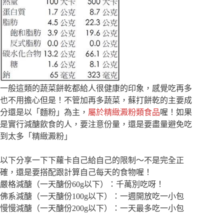
一般這類的蔬菜餅乾都給人很健康的印象，感覺吃再多
也不用擔心但是！不管加再多蔬菜，蘇打餅乾的主要成
分還是以「麵粉」為主，
屬於精緻澱粉類食品
喔！如果
是實行減醣飲食的人，要注意份量，還是要盡量避免吃
到太多「精緻澱粉」
以下分享一下下蘿卡自己給自己的限制～不是完全正
確，還是要搭配跟計算自己每天的食物喔！
嚴格減醣（一天醣份60g以下）：千萬別吃呀！
佛系減醣（一天醣份100g以下）：一週開放吃一小包
慢慢減醣（一天醣份200g以下）：一天最多吃一小包