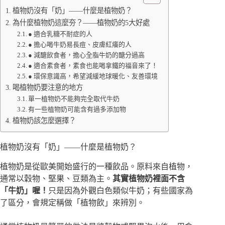
植物奶沒有「奶」——什麼是植物奶？
為什麼植物奶這麼夯？——植物奶的5大好處
● 適合乳糖不耐症的人
● 擔心喝牛奶易長痘、皮膚紅癢的人
● 減醣飲食者，擔心全脂牛奶的醣分過高
● 適合素食者，素食也能喝拿鐵的福音來了！
● 環保意識高，希望減緩地球暖化、友善環境
喝植物奶要注意的地方
單一植物奶不能夠完全取代牛奶
有一些植物奶可能含有過多添加物
植物奶該怎麼選擇？
植物奶沒有「奶」——什麼是植物奶？
植物奶是從歐美開始盛行的一種飲品。原料來自植物，
通常以穀物、堅果、豆類為主。
其實植物奶裡面不含
「牛奶」喔！
只是因為外觀白色類似牛奶；有些國家為
了區分，會規定稱做「植物飲」來辨別。