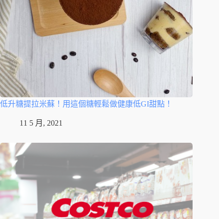
低升糖提拉米蘇！用這個糖輕鬆做健康低GI甜點！
11 5 月, 2021