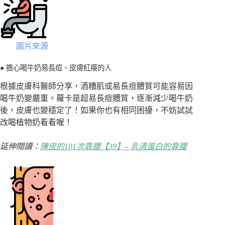
圖片來源
● 擔心喝牛奶易長痘、皮膚紅癢的人
根據皮膚科醫師分享，酒糟肌或易長痘體質可能容易因
喝牛奶變嚴重。蘿卡是超易長痘體質，逐漸減少喝牛奶
後，皮膚也變穩定了！如果你也有相同困擾，不妨試試
改喝植物奶看看喔！
延伸閱讀：
陳皮的101次靠腰【39】– 乳清蛋白的靠腰