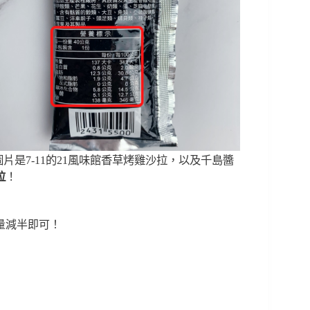
片是7-11的21風味館香草烤雞沙拉，以及千島醬
拉
！
量減半即可！