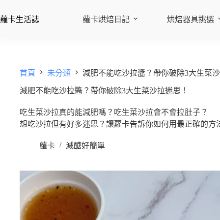
蘿卡生活誌
蘿卡烘焙日記
烘焙器具挑選
首頁
未分類
減肥不能吃沙拉醬？帶你破除3大生菜
減肥不能吃沙拉醬？帶你破除3大生菜沙拉迷思！
吃生菜沙拉真的能減肥嗎？吃生菜沙拉會不會拉肚子？
想吃沙拉但有好多迷思？讓蘿卡告訴你如何用最正確的方
蘿卡
減醣好簡單