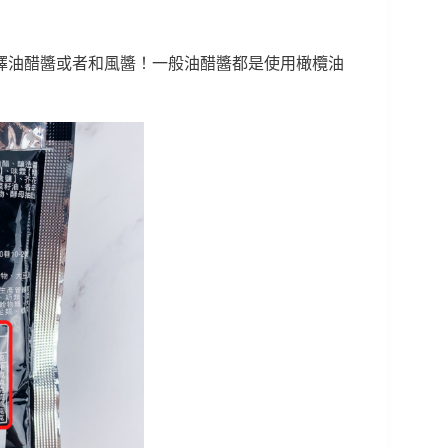
擇油醋醬或者和風醬！一般油醋醬都是使用橄欖油