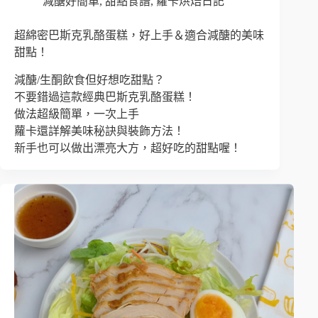
減醣好簡單
,
甜點食譜
,
蘿卡烘焙日記
超綿密巴斯克乳酪蛋糕，好上手＆適合減醣的美味
甜點！
減醣/生酮飲食但好想吃甜點？
不要錯過這款經典巴斯克乳酪蛋糕！
做法超級簡單，一次上手
蘿卡還詳解美味秘訣與裝飾方法！
新手也可以做出漂亮大方，超好吃的甜點喔！