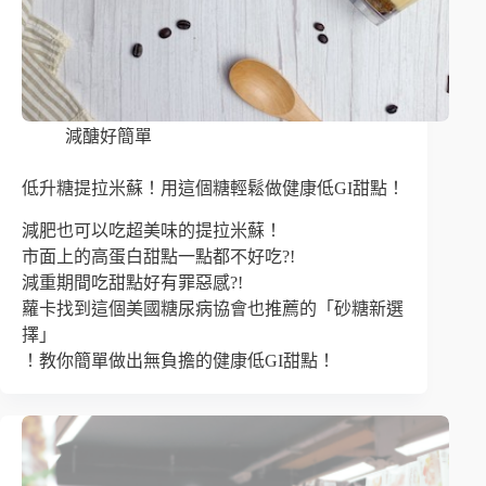
減醣好簡單
低升糖提拉米蘇！用這個糖輕鬆做健康低GI甜點！
減肥也可以吃超美味的提拉米蘇！
市面上的高蛋白甜點一點都不好吃?!
減重期間吃甜點好有罪惡感?!
蘿卡找到這個美國糖尿病協會也推薦的「砂糖新選
擇」
！教你簡單做出無負擔的健康低GI甜點！