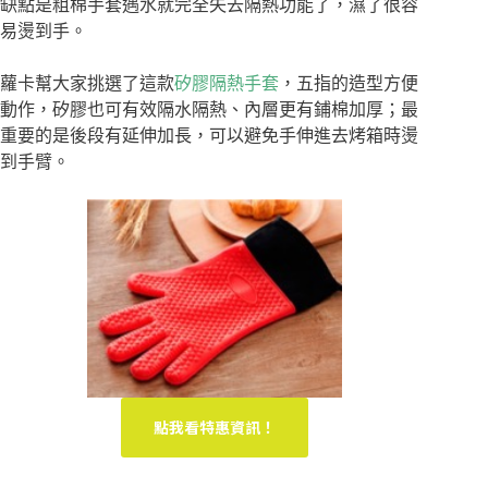
缺點是粗棉手套遇水就完全失去隔熱功能了，濕了很容
易燙到手。
蘿卡幫大家挑選了這款
矽膠隔熱手套
，五指的造型方便
動作，矽膠也可有效隔水隔熱、內層更有鋪棉加厚；最
重要的是後段有延伸加長，可以避免手伸進去烤箱時燙
到手臂。
點我看特惠資訊！