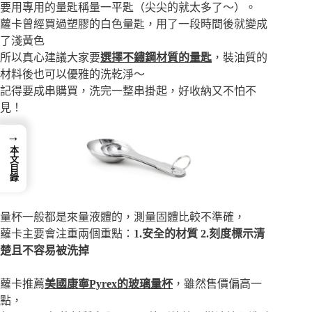
要用專用的量匙稱量一平匙（尖尖的就太多了～）。
蘿卡曾經買過塑膠的白色量匙，用了一段時間後就變成
了淺黃色
所以真心建議大家要
選擇不鏽鋼材質的量匙
，裝油質的
材料後也可以優雅的洗乾淨～
記得要成串購買，洗完一整串掛起，好收納又不怕不
見！
→
本文目錄
量杯一般都是來量液體的，測量固體比較不準確，
蘿卡主要會注重兩個重點：
1.安全的材質 2.刻度標示清
楚且不容易被洗掉
蘿卡推薦
美國康寧Pyrex的玻璃量杯
，雖然售價偏高一
點，