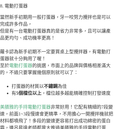
8. 電動打蛋器
當然新手初期用一般打蛋器，牙一咬努力攪拌也是可以
完成許多作品，
但是有一台電動打蛋器真的是省力非常多，且可以讓產
品更均勻、成功機率更高！
蘿卡認為新手初期不一定要買桌上型攪拌器，有電動打
蛋器就十分夠用了喔！
至於
電動打蛋器
的挑選，市面上的品牌與價格相差滿大
的，不過只要掌握幾個原則就可以了：
打蛋器的材質以
不鏽鋼
為佳
有
5個檔位以上
，檔位越多越能精確控制打發速度
美膳雅的手持電動打蛋器
非常好用！它配有精細的7段變
速，前面1~3段慢速會更精準，不用擔心一開攪拌機就把
材料都噴飛了！多段的變速更容易打出成功綿密的蛋白
霜，連呂昇達老師都曾大推過美膳雅的手持電動打蛋