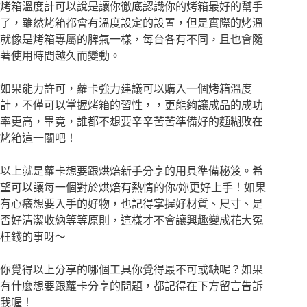
烤箱溫度計可以說是讓你徹底認識你的烤箱最好的幫手
了，雖然烤箱都會有溫度設定的設置，但是實際的烤溫
就像是烤箱專屬的脾氣一樣，每台各有不同，且也會隨
著使用時間越久而變動。
如果能力許可，蘿卡強力建議可以購入一個烤箱溫度
計，不僅可以掌握烤箱的習性，，更能夠讓成品的成功
率更高，畢竟，誰都不想要辛辛苦苦準備好的麵糊敗在
烤箱這一關吧！
以上就是蘿卡想要跟烘焙新手分享的用具準備秘笈。希
望可以讓每一個對於烘焙有熱情的你/妳更好上手！如果
有心癢想要入手的好物，也記得掌握好材質、尺寸、是
否好清潔收納等等原則，這樣才不會讓興趣變成花大冤
枉錢的事呀～
你覺得以上分享的哪個工具你覺得最不可或缺呢？如果
有什麼想要跟蘿卡分享的問題，都記得在下方留言告訴
我喔！