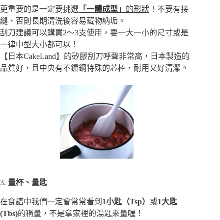
更重要的是一定要挑選
「一體成型」
的形狀
！不要有接
縫，否則長期清洗後容易藏物納垢。
刮刀建議可以購買2～3支使用，要一大一小的尺寸或是
一律中型大小都可以！
【日本CakeLand】的矽膠刮刀呼聲非常高，日本製造的
品質好，且中央有不鏽鋼特殊的芯棒，耐用又好清潔。
3.
量杯、量匙
在食譜中我們一定會常常看到
1小匙（Tsp）
或
1大匙
(Tbs)
的稱量，不是拿家裡的湯匙來量喔！