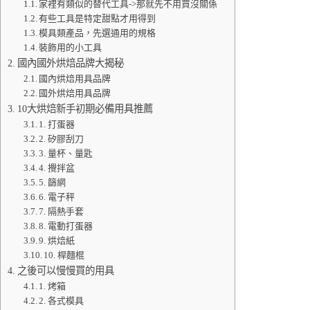
家裡有類似的替代工具->那就先不用買沒關係
有些工具是特定甜點才用得到
模具類產品，先選通用的規格
裝飾用的小工具
國內國外烘焙品牌大揭秘
國內烘焙用具品牌
國外烘焙用具品牌
10大烘焙新手初期必備用具推薦
1. 打蛋器
2. 矽膠刮刀
3. 量杯、量匙
4. 攪拌盆
5. 篩網
6. 電子秤
7. 隔熱手套
8. 電動打蛋器
9. 烘焙紙
10. 桿麵棍
之後可以慢慢買的用具
1. 烤箱
2. 各式模具