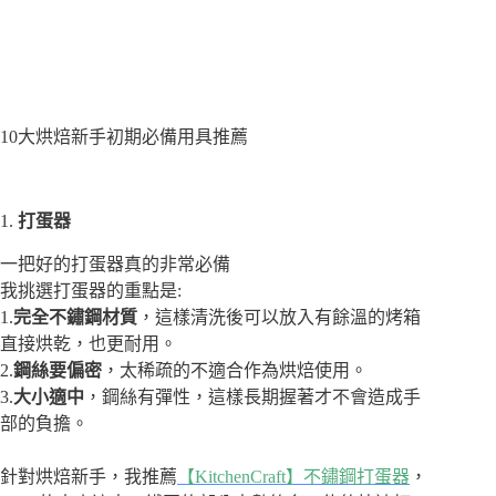
10大烘焙新手初期必備用具推薦
1.
打蛋器
一把好的打蛋器真的非常必備
我挑選打蛋器的重點是:
1.
完全不鏽鋼材質
，這樣清洗後可以放入有餘溫的烤箱
直接烘乾，也更耐用。
2.
鋼絲要偏密
，太稀疏的不適合作為烘焙使用。
3.
大小適中
，鋼絲有彈性，這樣長期握著才不會造成手
部的負擔。
針對烘焙新手，我推薦
【KitchenCraft】不鏽鋼打蛋器
，