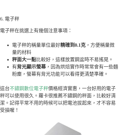
6. 電子秤
電子秤在挑選上有幾個注意事項：
電子秤的稱量單位最好
精確到0.1克
，方便稱量微
量的材料
秤面大一點
比較好，這樣放置鋼盆時不易搖晃。
有
背光顯示螢幕
，因為烘焙實作時常常會有一些麵
粉塵，螢幕有背光功能可以看得更清楚準確。
這台
不鏽鋼數位電子秤
價格經濟實惠，一台好用的電子
秤可以使用很久。蘿卡很推薦不鏽鋼的秤面，比較好清
潔。記得平常不用的時候可以把電池拔起來，才不容易
受損喔！