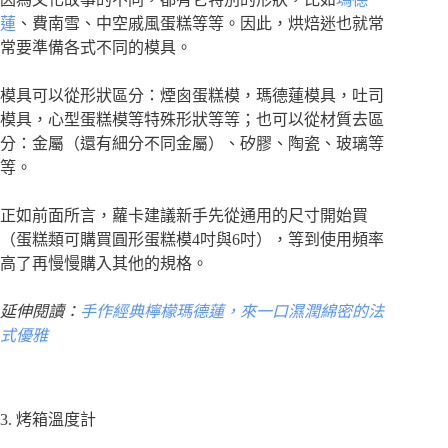
蓮
、費南雪、中空戚風蛋糕等等。因此，烘焙迷也就常
常要準備各式不同的模具。
模具可以從形狀區分：煙囪蛋糕模，瑪德蓮模具，吐司
模具，心型蛋糕模等特殊形狀等等；也可以從材質去區
分：金屬（還有細分不同金屬）、矽膠、陶瓷、玻璃等
等。
正如前面所言，蘿卡建議新手先從通用的尺寸開始買
（蛋糕類可購買圓形蛋糕模4吋與6吋），等到使用頻率
高了再慢慢購入其他的規格。
延伸閱讀：
手作經典檸檬瑪德蓮，來一口濕潤綿密的法
式優雅
3. 烤箱溫度計