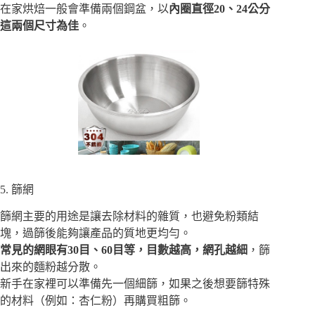
在家烘焙一般會準備兩個鋼盆，以
內圈直徑20、24公分
這兩個尺寸為佳
。
5. 篩網
篩網主要的用途是讓去除材料的雜質，也避免粉類結
塊，過篩後能夠讓產品的質地更均勻。
常見的網眼有30目、60目等，目數越高，網孔越細
，篩
出來的麵粉越分散。
新手在家裡可以準備先一個細篩，如果之後想要篩特殊
的材料（例如：杏仁粉）再購買粗篩。