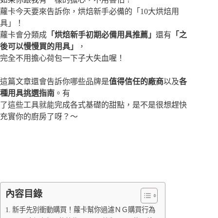
蘿卡今天要來告訴你，烘焙新手必備的「10大烘焙用
具」！
蘿卡會分類成
「烘焙新手初期必備用具推薦」
還有
「之
後可以慢慢買的用具」
，
完全不用擔心荷包一下子大失血喔！
這篇文章還會告訴你哪些品牌是
值得信任的廠商
以及
各
種用具挑選指南
。有
了這些工具就能完成各式基礎的甜點，是不是很想趕快
充實你的廚房了呀？～
內容目錄
新手先別衝動購買！蘿卡幫你過濾ＮＧ購買行為